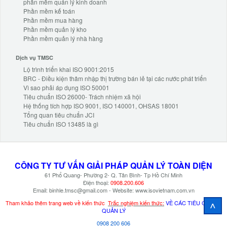
phần mềm quản lý kinh doanh
Phần mềm kế toán
Phần mềm mua hàng
Phần mềm quản lý kho
Phần mềm quản lý nhà hàng
Dịch vụ TMSC
Lộ trình triển khai ISO 9001:2015
BRC - Điều kiện thâm nhập thị trường bán lẻ tại các nước phát triển
Vì sao phải áp dụng ISO 50001
Tiêu chuẩn ISO 26000- Trách nhiệm xã hội
Hệ thống tích hợp ISO 9001, ISO 140001, OHSAS 18001
Tổng quan tiêu chuẩn JCI
Tiêu chuẩn ISO 13485 là gì
CÔNG TY TƯ VẤN
GIẢI PHÁP
QUẢN LÝ TOÀN DIỆN
61 Phổ Quang- Phường 2- Q. Tân Bình- Tp Hồ Chí Minh
Điện thoại:
0908.200.606
Email: binhle.tmsc@gmail.com - Website: www.isovietnam.com.vn
^
Tham khảo thêm trang web về kiến thức
Trắc nghiệm kiến thức:
VỀ CÁC TIÊU CHUẨN
QUẢN LÝ
0908 200 606