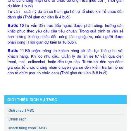
tổ chức chứng nhận cho tổ chức để chọn lựa (nếu có) ( Thời gian
dự kiến 1 buổi)
Tư vấn – quản lý dự án sẽ tham gia hỗ trợ tổ chức khi Tổ chức đến
đánh giá (Thời gian dự kiến là 4 buổi)
Bước 10
-Tư vấn đến trực tiếp người được phân công: hướng dẫn
khắc phục theo yêu cầu của tiêu chuẩn. Trong quá trình tư vấn sẽ
ảnh hưởng không nhiều đến công tác nghiệp vụ của người được
phân công (Thời gian dự kiến là 16 buổi).
Bước 11
-Bộ phận thông tin khách hàng sẽ liên tục thông tin với
khách hàng. Khi có nhu cầu, Quản lý dự án sẽ tư vấn qua điện
thoại, mail, onlinechat, hoặc đến trực tiếp. Trước khi đến hạn đánh
giá của tổ chức chứng nhận chuyên gia sẽ đến kiểm tra lại hồ sơ
cho tổ chức (nếu tổ chức cần) (Thời gian dự kiến là 8 buổi).
GIỚI THIỆU DỊCH VỤ TMSC
Giới thiệu TMSC
Chính sách
khách hàng chọn TMSC