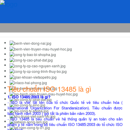
Tiêu chuẩn ISO 13485 là gì
1. ISO 13485:2003 là gì?
- ISO là viết tắt tên của tổ chức Quốc tế về tiêu chuẩn hóa (
International Organization For Standaraization). Tiêu chuẩn được
ban hành năm 2003 ( gọi tắt là phiên bản năm 2003).
- ISO 13485 là tiêu chuẩn về hệ thống quản lý an toàn cho sản
phẩm y tế nằm trong bộ tiêu chuẩn ISO 13485:2003 do tổ chức ISO
ban hành.