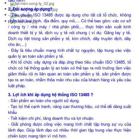
2. Đối tượng áp dụng?
- Tiêu chuẩn ISO 13485 được áp dụng cho tất cả tổ chức, không
phân biệt loại hình, địa điểm, quy mô,... Có thể bao gồm: các cơ sở
/ công ty / nhà máy / nhà phân phối,... thực hiện sản xuất kinh
doanh thiết bị y tế, dịch vụ y tế nói chung ( ví dụ: Găng tay y tế,
Dịch cụ tiệt trùng sản phẩm y tế, kim chích, dây truyền dịch, dây
cho ăn,...)
- Đây là tiêu chuẩn mang tính chất tự nguyện, tập trung vào việc
quản lý an toàn sản phẩm y tế.
- Khi tổ chức xây dựng và đáp ứng theo tiêu chuẩn ISO 13485, tổ
chức có hệ thống quản lý an toàn có thể tạo ra môi trường làm việc
giảm thiểu rủi ro liên quan an toàn sản phẩm y tế, sản phẩm được
tạo ra an toàn, nhằm thỏa mãn nhu cầu của khách hàng và yêu cầu
luật pháp.
3. Lợi ích khi áp dụng hệ thống ISO 13485 ?
- Sản phẩm an toàn cho người sử dụng.
- Tạo lợi thế cạnh tranh, nâng cao thương hiệu, có thể dễ dàng xuất
khẩu
- Tiết kiệm chi phí, tăng doanh thu và lợi nhuận.
- Giải phóng được công việc mang tính chất tập trung sự vụ của
lãnh đạo. Giúp lãnh đạo có nhiều thời gian tập trung vào thực hiện
chiến lược mang tầm vĩ mô hơn.