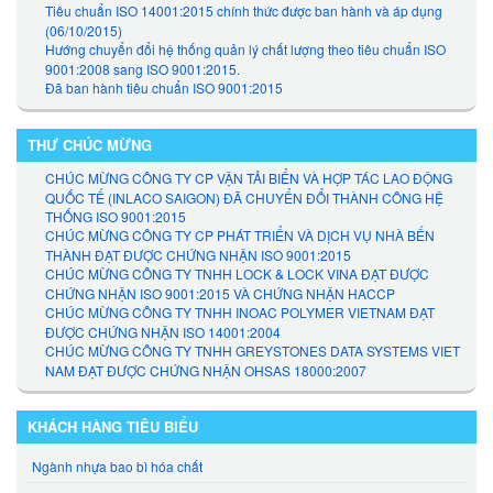
Tiêu chuẩn ISO 14001:2015 chính thức được ban hành và áp dụng
(06/10/2015)
Hướng chuyển đổi hệ thống quản lý chất lượng theo tiêu chuẩn ISO
9001:2008 sang ISO 9001:2015.
Đã ban hành tiêu chuẩn ISO 9001:2015
THƯ CHÚC MỪNG
CHÚC MỪNG CÔNG TY CP VẬN TẢI BIỂN VÀ HỢP TÁC LAO ĐỘNG
QUỐC TẾ (INLACO SAIGON) ĐÃ CHUYỂN ĐỔI THÀNH CÔNG HỆ
THỐNG ISO 9001:2015
CHÚC MỪNG CÔNG TY CP PHÁT TRIỂN VÀ DỊCH VỤ NHÀ BẾN
THÀNH ĐẠT ĐƯỢC CHỨNG NHẬN ISO 9001:2015
CHÚC MỪNG CÔNG TY TNHH LOCK & LOCK VINA ĐẠT ĐƯỢC
CHỨNG NHẬN ISO 9001:2015 VÀ CHỨNG NHẬN HACCP
CHÚC MỪNG CÔNG TY TNHH INOAC POLYMER VIETNAM ĐẠT
ĐƯỢC CHỨNG NHẬN ISO 14001:2004
CHÚC MỪNG CÔNG TY TNHH GREYSTONES DATA SYSTEMS VIET
NAM ĐẠT ĐƯỢC CHỨNG NHẬN OHSAS 18000:2007
KHÁCH HÀNG TIÊU BIỂU
Ngành nhựa bao bì hóa chất