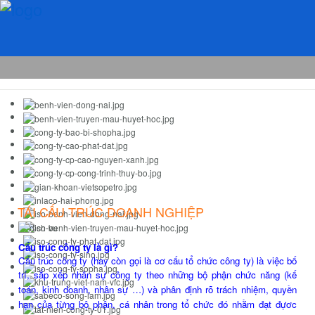
TÁI CẤU TRÚC DOANH NGHIỆP
Cấu trúc công ty là gì?
Cấu trúc công ty (hay còn gọi là cơ cấu tổ chức công ty) là việc bố
trí,
sắp xếp nhân sự công ty theo những bộ phận chức năng (kế
toán, kinh doanh, nhân sự …) và phân định rõ trách nhiệm, quyền
hạn của từng bộ phận, cá nhân trong tổ chức đó nhằm đạt đựơc