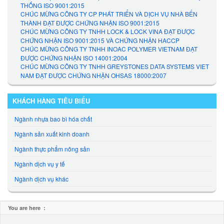
THỐNG ISO 9001:2015
CHÚC MỪNG CÔNG TY CP PHÁT TRIỂN VÀ DỊCH VỤ NHÀ BẾN
THÀNH ĐẠT ĐƯỢC CHỨNG NHẬN ISO 9001:2015
CHÚC MỪNG CÔNG TY TNHH LOCK & LOCK VINA ĐẠT ĐƯỢC
CHỨNG NHẬN ISO 9001:2015 VÀ CHỨNG NHẬN HACCP
CHÚC MỪNG CÔNG TY TNHH INOAC POLYMER VIETNAM ĐẠT
ĐƯỢC CHỨNG NHẬN ISO 14001:2004
CHÚC MỪNG CÔNG TY TNHH GREYSTONES DATA SYSTEMS VIET
NAM ĐẠT ĐƯỢC CHỨNG NHẬN OHSAS 18000:2007
KHÁCH HÀNG TIÊU BIỂU
Ngành nhựa bao bì hóa chất
Ngành sản xuất kinh doanh
Ngành thực phẩm nông sản
Ngành dịch vụ y tế
Ngành dịch vụ khác
You are here :