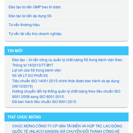
Đào tạo tư vấn GMP bao bì dược
Đào tạo tư vấn áp dụng 5S
Tư vấn thương hiệu
Tư vấn tái cấu trúc doanh nghiệp
TIN MỚI
Đào tạo – tư vấn công cụ quản lý chất lượng 5S trong bệnh viện theo
Thông tư 19/2013/TT-BYT
Lợi ích của 5S trong bệnh viện
5S VÀ LÝ DO PHẢI 5S
Tiêu chuẩn ISO 14001:2015 chính thức được ban hành và áp dụng
(06/10/2015)
Hướng chuyển đổi hệ thống quản lý chất lượng theo tiêu chuẩn ISO
9001:2008 sang ISO 9001:2015.
Đã ban hành tiêu chuẩn ISO 9001:2015
THƯ CHÚC MỪNG
CHÚC MỪNG CÔNG TY CP VẬN TẢI BIỂN VÀ HỢP TÁC LAO ĐỘNG
QUỐC TẾ (INLACO SAIGON) ĐÃ CHUYỂN ĐỔI THÀNH CÔNG HỆ