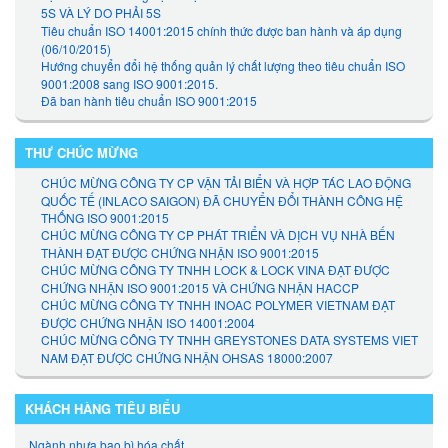
5S VÀ LÝ DO PHẢI 5S
Tiêu chuẩn ISO 14001:2015 chính thức được ban hành và áp dụng
(06/10/2015)
Hướng chuyển đổi hệ thống quản lý chất lượng theo tiêu chuẩn ISO
9001:2008 sang ISO 9001:2015.
Đã ban hành tiêu chuẩn ISO 9001:2015
THƯ CHÚC MỪNG
CHÚC MỪNG CÔNG TY CP VẬN TẢI BIỂN VÀ HỢP TÁC LAO ĐỘNG
QUỐC TẾ (INLACO SAIGON) ĐÃ CHUYỂN ĐỔI THÀNH CÔNG HỆ
THỐNG ISO 9001:2015
CHÚC MỪNG CÔNG TY CP PHÁT TRIỂN VÀ DỊCH VỤ NHÀ BẾN
THÀNH ĐẠT ĐƯỢC CHỨNG NHẬN ISO 9001:2015
CHÚC MỪNG CÔNG TY TNHH LOCK & LOCK VINA ĐẠT ĐƯỢC
CHỨNG NHẬN ISO 9001:2015 VÀ CHỨNG NHẬN HACCP
CHÚC MỪNG CÔNG TY TNHH INOAC POLYMER VIETNAM ĐẠT
ĐƯỢC CHỨNG NHẬN ISO 14001:2004
CHÚC MỪNG CÔNG TY TNHH GREYSTONES DATA SYSTEMS VIET
NAM ĐẠT ĐƯỢC CHỨNG NHẬN OHSAS 18000:2007
KHÁCH HÀNG TIÊU BIỂU
Ngành nhựa bao bì hóa chất