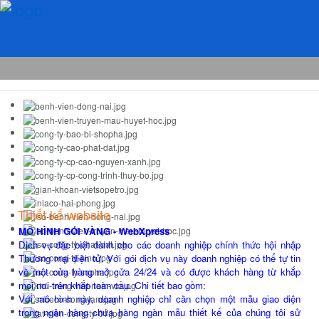
Thiết kế website
MÔ HÌNH GÓI VÀNG - WebXpress
Dịch vụ đặc biệt dành cho các doanh nghiệp chính thức hội nhập
Thương mại điện tử. Với gói dịch vụ này doanh nghiệp có thể tự tin
về một cửa hàng mở cửa 24/24 và có được khách hàng từ khắp
mọi nơi trên khắp toàn cầu. Chi tiết bao gồm:
Với mô hình này, doanh nghiệp chỉ cần chọn một mẫu giao diện
trong ngân hàng chứa hàng ngàn mẫu thiết kế của chúng tôi sử