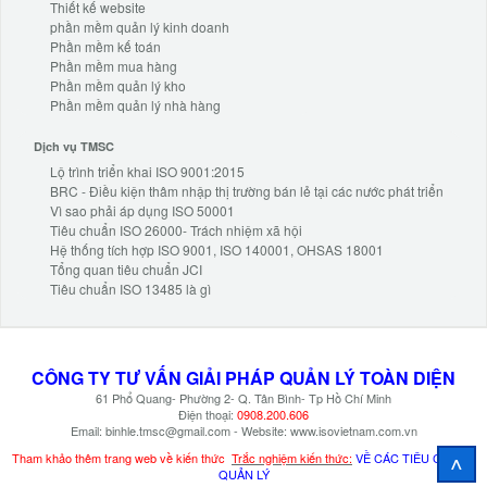
Thiết kế website
phần mềm quản lý kinh doanh
Phần mềm kế toán
Phần mềm mua hàng
Phần mềm quản lý kho
Phần mềm quản lý nhà hàng
Dịch vụ TMSC
Lộ trình triển khai ISO 9001:2015
BRC - Điều kiện thâm nhập thị trường bán lẻ tại các nước phát triển
Vì sao phải áp dụng ISO 50001
Tiêu chuẩn ISO 26000- Trách nhiệm xã hội
Hệ thống tích hợp ISO 9001, ISO 140001, OHSAS 18001
Tổng quan tiêu chuẩn JCI
Tiêu chuẩn ISO 13485 là gì
CÔNG TY TƯ VẤN
GIẢI PHÁP
QUẢN LÝ TOÀN DIỆN
61 Phổ Quang- Phường 2- Q. Tân Bình- Tp Hồ Chí Minh
Điện thoại:
0908.200.606
Email: binhle.tmsc@gmail.com - Website: www.isovietnam.com.vn
^
Tham khảo thêm trang web về kiến thức
Trắc nghiệm kiến thức:
VỀ CÁC TIÊU CHUẨN
QUẢN LÝ