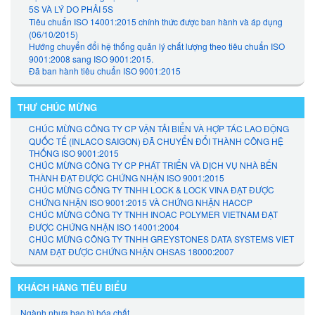
5S VÀ LÝ DO PHẢI 5S
Tiêu chuẩn ISO 14001:2015 chính thức được ban hành và áp dụng
(06/10/2015)
Hướng chuyển đổi hệ thống quản lý chất lượng theo tiêu chuẩn ISO
9001:2008 sang ISO 9001:2015.
Đã ban hành tiêu chuẩn ISO 9001:2015
THƯ CHÚC MỪNG
CHÚC MỪNG CÔNG TY CP VẬN TẢI BIỂN VÀ HỢP TÁC LAO ĐỘNG
QUỐC TẾ (INLACO SAIGON) ĐÃ CHUYỂN ĐỔI THÀNH CÔNG HỆ
THỐNG ISO 9001:2015
CHÚC MỪNG CÔNG TY CP PHÁT TRIỂN VÀ DỊCH VỤ NHÀ BẾN
THÀNH ĐẠT ĐƯỢC CHỨNG NHẬN ISO 9001:2015
CHÚC MỪNG CÔNG TY TNHH LOCK & LOCK VINA ĐẠT ĐƯỢC
CHỨNG NHẬN ISO 9001:2015 VÀ CHỨNG NHẬN HACCP
CHÚC MỪNG CÔNG TY TNHH INOAC POLYMER VIETNAM ĐẠT
ĐƯỢC CHỨNG NHẬN ISO 14001:2004
CHÚC MỪNG CÔNG TY TNHH GREYSTONES DATA SYSTEMS VIET
NAM ĐẠT ĐƯỢC CHỨNG NHẬN OHSAS 18000:2007
KHÁCH HÀNG TIÊU BIỂU
Ngành nhựa bao bì hóa chất