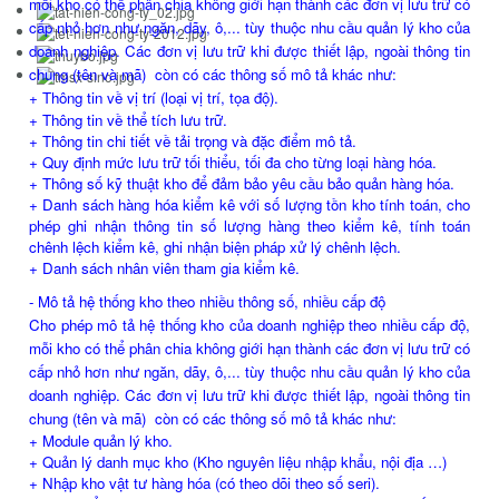
mỗi kho có thể phân chia không giới hạn thành các đơn vị lưu trữ có
cấp nhỏ hơn như ngăn, dãy, ô,... tùy thuộc nhu cầu quản lý kho của
doanh nghiệp. Các đơn vị lưu trữ khi được thiết lập, ngoài thông tin
chung (tên và mã) còn có các thông số mô tả khác như:
+ Thông tin về vị trí (loại vị trí, tọa độ).
+ Thông tin về thể tích lưu trữ.
+ Thông tin chi tiết về tải trọng và đặc điểm mô tả.
+ Quy định mức lưu trữ tối thiểu, tối đa cho từng loại hàng hóa.
+ Thông số kỹ thuật kho để đảm bảo yêu cầu bảo quản hàng hóa.
+ Danh sách hàng hóa kiểm kê với số lượng tồn kho tính toán, cho
phép ghi nhận thông tin số lượng hàng theo kiểm kê, tính toán
chênh lệch kiểm kê, ghi nhận biện pháp xử lý chênh lệch.
+ Danh sách nhân viên tham gia kiểm kê.
- Mô tả hệ thống kho theo nhiều thông số, nhiều cấp độ
Cho phép mô tả hệ thống kho của doanh nghiệp theo nhiều cấp độ,
mỗi kho có thể phân chia không giới hạn thành các đơn vị lưu trữ có
cấp nhỏ hơn như ngăn, dãy, ô,... tùy thuộc nhu cầu quản lý kho của
doanh nghiệp. Các đơn vị lưu trữ khi được thiết lập, ngoài thông tin
chung (tên và mã) còn có các thông số mô tả khác như:
+ Module quản lý kho.
+ Quản lý danh mục kho (Kho nguyên liệu nhập khẩu, nội địa …)
+ Nhập kho vật tư hàng hóa (có theo dõi theo số seri).