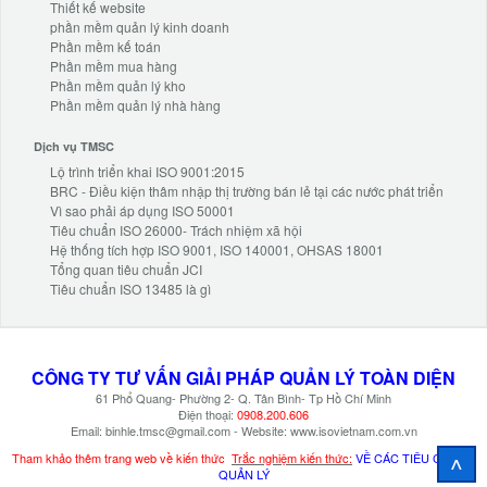
Thiết kế website
phần mềm quản lý kinh doanh
Phần mềm kế toán
Phần mềm mua hàng
Phần mềm quản lý kho
Phần mềm quản lý nhà hàng
Dịch vụ TMSC
Lộ trình triển khai ISO 9001:2015
BRC - Điều kiện thâm nhập thị trường bán lẻ tại các nước phát triển
Vì sao phải áp dụng ISO 50001
Tiêu chuẩn ISO 26000- Trách nhiệm xã hội
Hệ thống tích hợp ISO 9001, ISO 140001, OHSAS 18001
Tổng quan tiêu chuẩn JCI
Tiêu chuẩn ISO 13485 là gì
CÔNG TY TƯ VẤN
GIẢI PHÁP
QUẢN LÝ TOÀN DIỆN
61 Phổ Quang- Phường 2- Q. Tân Bình- Tp Hồ Chí Minh
Điện thoại:
0908.200.606
Email: binhle.tmsc@gmail.com - Website: www.isovietnam.com.vn
^
Tham khảo thêm trang web về kiến thức
Trắc nghiệm kiến thức:
VỀ CÁC TIÊU CHUẨN
QUẢN LÝ