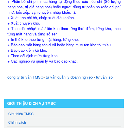
+ Phân bổ chi phí mua hàng tự động theo các tiêu chí (Số lượng
hàng hóa, trị giá hàng hóa) hoặc người dùng tự phân bổ (các chi phí
như: bốc xếp, vận chuyển, nhập khẩu…).
+ Xuất kho nội bộ, nhập xuất điều chỉnh.
+ Xuất chuyển kho.
+ Theo dõi nhập/ xuất/ tồn kho theo từng thời điểm, từng kho, theo
từng mặt hàng và từng số seri.
+ In thẻ kho theo từng mặt hàng, từng kho.
+ Báo cáo mặt hàng tồn dưới hoặc bằng mức tồn kho tối thiểu.
+ Báo cáo kiểm kê kho.
+ Theo dõi định mức từng kho.
+ Các nghiệp vụ quản lý và báo cáo khác.
công ty tư vấn TMSC
-
tư vấn quản lý doanh nghiệp
-
tư vấn iso
GIỚI THIỆU DỊCH VỤ TMSC
Giới thiệu TMSC
Chính sách