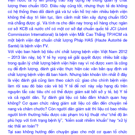
lượng theo chuẩn ISO. Điều này cũng tốt, nhưng thực tế do không
có hệ thống theo dõi đánh giá và tư vấn hỗ trợ nên nhiều bệnh viện
không thể duy trì liên tục, lâm cảnh mất tiền xây dựng chuẩn ISO
mà chẳng được gì. Và tính ra cho đến nay trong số hàng chục ngàn
cơ sở KCB cả nước chỉ có một cơ sở đạt chuẩn quốc tế JCI (Joint
Commission International) là bệnh viện Mắt Cao Thắng TP.HCM và
một bệnh viện đạt chuẩn chất lượng Pháp HAS (Haute Autorité de
Santé) là bệnh viện FV.
Với việc ban hành bộ tiêu chí chất lượng bệnh viện Việt Nam 2012
– 2013 lần này, bộ Y tế hy vọng sẽ giải quyết được nhiều bất cập
trong quản lý chất lượng bệnh viện hiện nay vì nó được xem là công
cụ để định lượng, đánh giá việc thực hiện các văn bản quy định về
chất lượng bệnh viện đã ban hành. Nhưng băn khoăn lớn nhất ở đây
là việc đánh giá cũng làm theo cách cũ: giao cho chính bệnh viện
làm rồi sau đó báo cáo về bộ Y tế để nơi này xếp hạng dù trên
nguyên tắc các tiêu chí có thể được giám sát bởi sở y tế, bộ Y tế
và cả người dân. Tự đánh giá liệu có bảo đảm khách quan hay
không? Cơ quan chức năng giám sát liệu có dẫn đến chuyện nể
nang và châm chước? Còn người dân giám sát thì liệu có bao nhiêu
người bình thường hiểu được các phạm trù kỹ thuật như “chế độ ăn
phù hợp với tình trạng bệnh lý”, “kiểm soát nhiễm khuẩn” hay “xử lý
rác thải an toàn”?
Tại sao không hướng đến chuyện giao cho một cơ quan tổ chức