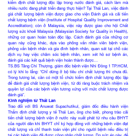
kiểm định chất lượng độc lập trong nước đánh giá, cách làm mà
nhiều nước đang phát triển đang thực hiện? Tại Thái Lan, việc đánh
giá chất lượng bệnh viện được giao cho viện Đánh giá và cải tiến
chất lượng bệnh viện (Institute of Hospital Quality Improvement and
Accreditation); còn ở Malaysia, việc này được giao cho hội Chất
lượng sức khoẻ Malaysia (Malaysian Society for Quality in Health),
những cơ quan hoàn toàn độc lập. Cách đánh giá của những cơ
quan này cũng khác, dựa vào phỏng vấn nhân viên bệnh viện,
phỏng vấn bệnh nhân và gia đình bệnh nhân, quan sát tại chỗ các
dịch vụ hay việc chăm sóc bệnh nhân, xem xét hồ sơ bệnh án,
đánh giá các kết quả bệnh viện hoàn thành được…
TS.BS Tăng Chí Thượng, giám đốc bệnh viện Nhi Đồng 1 TP.HCM,
có lý khi lo lắng: “Chỉ dừng ở bộ tiêu chí chất lượng thì chưa đủ.
Trong tương lai, cần có một tổ chức kiểm định chất lượng độc lập
để đánh giá chất lượng bệnh viện, từ đó ràng buộc trách nhiệm và
quyền lợi của các bệnh viện tương xứng với mức chất lượng được
đánh giá”.
Kinh nghiệm từ Thái Lan
Trao đổi với BS Anuwat Supachutikul, giám đốc điều hành viện
Thẩm định chất lượng y tế Thái Lan, ông cho biết, phong trào cải
tiến chất lượng bệnh viện ở nước này xuất phát từ nhu cầu BHYT
của người dân khi BHYT chỉ ký hợp đồng với những bệnh viện đạt
chất lượng và chỉ thanh toán viện phí cho người bệnh nếu điều trị
tại các bệnh viện đã được công nhận chất lượng. Do sức ép này, để