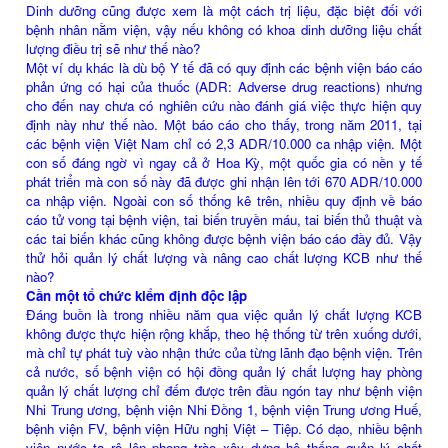
Dinh dưỡng cũng được xem là một cách trị liệu, đặc biệt đối với
bệnh nhân nằm viện, vậy nếu không có khoa dinh dưỡng liệu chất
lượng điều trị sẽ như thế nào?
Một ví dụ khác là dù bộ Y tế đã có quy định các bệnh viện báo cáo
phản ứng có hại của thuốc (ADR: Adverse drug reactions) nhưng
cho đến nay chưa có nghiên cứu nào đánh giá việc thực hiện quy
định này như thế nào. Một báo cáo cho thấy, trong năm 2011, tại
các bệnh viện Việt Nam chỉ có 2,3 ADR/10.000 ca nhập viện. Một
con số đáng ngờ vì ngay cả ở Hoa Kỳ, một quốc gia có nền y tế
phát triển mà con số này đã được ghi nhận lên tới 670 ADR/10.000
ca nhập viện. Ngoài con số thống kê trên, nhiều quy định về báo
cáo tử vong tại bệnh viện, tai biến truyền máu, tai biến thủ thuật và
các tai biến khác cũng không được bệnh viện báo cáo đầy đủ. Vậy
thử hỏi quản lý chất lượng và nâng cao chất lượng KCB như thế
nào?
Cần một tổ chức kiểm định độc lập
Đáng buồn là trong nhiều năm qua việc quản lý chất lượng KCB
không được thực hiện rộng khắp, theo hệ thống từ trên xuống dưới,
mà chỉ tự phát tuỳ vào nhận thức của từng lãnh đạo bệnh viện. Trên
cả nước, số bệnh viện có hội đồng quản lý chất lượng hay phòng
quản lý chất lượng chỉ đếm được trên đầu ngón tay như bệnh viện
Nhi Trung ương, bệnh viện Nhi Đồng 1, bệnh viện Trung ương Huế,
bệnh viện FV, bệnh viện Hữu nghị Việt – Tiệp. Có dạo, nhiều bệnh
viện nước ta rộ lên phong trào xây dựng hệ thống quản lý chất