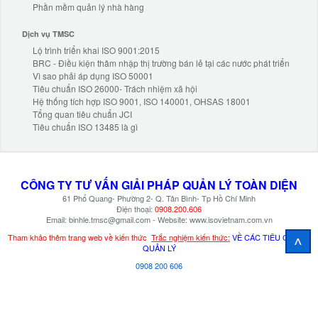
Phần mềm quản lý nhà hàng
Dịch vụ TMSC
Lộ trình triển khai ISO 9001:2015
BRC - Điều kiện thâm nhập thị trường bán lẻ tại các nước phát triển
Vì sao phải áp dụng ISO 50001
Tiêu chuẩn ISO 26000- Trách nhiệm xã hội
Hệ thống tích hợp ISO 9001, ISO 140001, OHSAS 18001
Tổng quan tiêu chuẩn JCI
Tiêu chuẩn ISO 13485 là gì
CÔNG TY TƯ VẤN
GIẢI PHÁP
QUẢN LÝ TOÀN DIỆN
61 Phổ Quang- Phường 2- Q. Tân Bình- Tp Hồ Chí Minh
Điện thoại:
0908.200.606
Email: binhle.tmsc@gmail.com - Website: www.isovietnam.com.vn
^
Tham khảo thêm trang web về kiến thức
Trắc nghiệm kiến thức:
VỀ CÁC TIÊU CHUẨN
QUẢN LÝ
0908 200 606