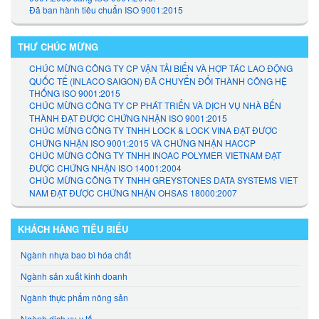
Đã ban hành tiêu chuẩn ISO 9001:2015
THƯ CHÚC MỪNG
CHÚC MỪNG CÔNG TY CP VẬN TẢI BIỂN VÀ HỢP TÁC LAO ĐỘNG
QUỐC TẾ (INLACO SAIGON) ĐÃ CHUYỂN ĐỔI THÀNH CÔNG HỆ
THỐNG ISO 9001:2015
CHÚC MỪNG CÔNG TY CP PHÁT TRIỂN VÀ DỊCH VỤ NHÀ BẾN
THÀNH ĐẠT ĐƯỢC CHỨNG NHẬN ISO 9001:2015
CHÚC MỪNG CÔNG TY TNHH LOCK & LOCK VINA ĐẠT ĐƯỢC
CHỨNG NHẬN ISO 9001:2015 VÀ CHỨNG NHẬN HACCP
CHÚC MỪNG CÔNG TY TNHH INOAC POLYMER VIETNAM ĐẠT
ĐƯỢC CHỨNG NHẬN ISO 14001:2004
CHÚC MỪNG CÔNG TY TNHH GREYSTONES DATA SYSTEMS VIET
NAM ĐẠT ĐƯỢC CHỨNG NHẬN OHSAS 18000:2007
KHÁCH HÀNG TIÊU BIỂU
Ngành nhựa bao bì hóa chất
Ngành sản xuất kinh doanh
Ngành thực phẩm nông sản
Ngành dịch vụ y tế