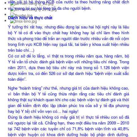
việc cải tổ hệ thống KCB của nước ta theo hướng nâng chất dịch
vụ, mang lại sự hài lòng tối đa cho người bệnh.
Danh hiệu và thực chất
Ý tưởng thì rất hay, nhưng điều đọng lại sau hai hội nghị này là liệu
bộ Y tế có đi vào thực chất hay không hay lại chỉ làm theo hình
thức và phong trào để trấn an người dân trước nhiều vấn đề nổi cộm
trong lĩnh vực KCB hiện nay (quá tải, tai biến y khoa xuất hiện nhiều
trên báo chí…)
Có cơ sở để lo lắng, vì thật ra trong nhiều năm qua, hàng năm, bộ
Y tế vẫn tổ chức đánh giá bệnh viện với những tiêu chí riêng. Trong
năm 2011, dựa theo bộ tiêu chí này mà trong số 1.126 bệnh viện
được kiểm tra, có đến 526 cơ sở đạt danh hiệu “bệnh viện xuất sắc
toàn diện”.
Nghe “hoành tráng” như thế, nhưng giá trị của danh hiệu không cao,
vì bản thân bộ Y tế cũng thừa nhận rằng các tiêu chí đánh giá
không thật sự khách quan khi cho các bệnh viện tự đánh giá và thời
gian để kiểm định độc lập (đoàn phúc tra của sở y tế địa phương
hay bộ Y tế) chỉ vỏn vẹn có… hai ngày!
Đúng là danh hiệu không có mấy giá trị vì thực tế nhiều con số đã
nói ngược lại tất cả. Chẳng hạn, theo một điều tra năm 2009 – 2010
tại 742 bệnh viện các tuyến chỉ có 71,8% bệnh viện tỉnh và 40,8%
bệnh viện huyện có khoa dinh dưỡng hoặc bộ phận dinh dưỡng.