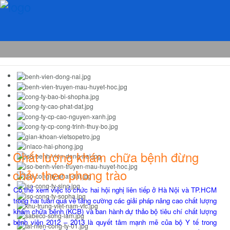
Chất lượng khám chữa bệnh đừng
chảy theo phong trào
Có thể xem việc tổ chức hai hội nghị liên tiếp ở Hà Nội và TP.HCM
trong hai tuần qua về tăng cường các giải pháp nâng cao chất lượng
khám chữa bệnh (KCB) và ban hành dự thảo bộ tiêu chí chất lượng
bệnh viện 2012 – 2013 là quyết tâm mạnh mẽ của bộ Y tế trong