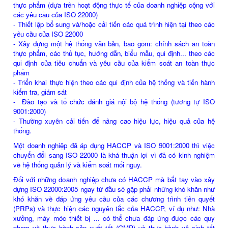
thực phẩm (dựa trên hoạt động thực tế của doanh nghiệp cộng với
các yêu cầu của ISO 22000)
- Thiết lập bổ sung và/hoặc cải tiến các quá trình hiện tại theo các
yêu cầu của ISO 22000
- Xây dựng một hệ thống văn bản, bao gồm: chính sách an toàn
thực phẩm, các thủ tục, hướng dẫn, biểu mẫu, qui định... theo các
qui định của tiêu chuẩn và yêu cầu của kiểm soát an toàn thực
phẩm
- Triển khai thực hiện theo các qui định của hệ thống và tiến hành
kiểm tra, giám sát
- Đào tạo và tổ chức đánh giá nội bộ hệ thống (tương tự ISO
9001:2000)
- Thường xuyên cải tiến để nâng cao hiệu lực, hiệu quả của hệ
thống.
Một doanh nghiệp đã áp dụng HACCP và ISO 9001:2000 thì việc
chuyển đổi sang ISO 22000 là khá thuận lợi vì đã có kinh nghiệm
về hệ thống quản lý và kiểm soát mối nguy.
Đối với những doanh nghiệp chưa có HACCP mà bắt tay vào xây
dựng ISO 22000:2005 ngay từ đầu sẽ gặp phải những khó khăn như
khó khăn về đáp ứng yêu cầu của các chương trình tiên quyết
(PRPs) và thực hiện các nguyên tắc của HACCP, ví dụ như: Nhà
xưởng, máy móc thiết bị ... có thể chưa đáp ứng được các quy
phạm về thực hành sản xuất tốt (GMP) và thực hành vệ sinh tốt