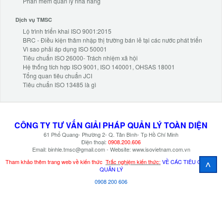
Phần mềm quản lý nhà hàng
Dịch vụ TMSC
Lộ trình triển khai ISO 9001:2015
BRC - Điều kiện thâm nhập thị trường bán lẻ tại các nước phát triển
Vì sao phải áp dụng ISO 50001
Tiêu chuẩn ISO 26000- Trách nhiệm xã hội
Hệ thống tích hợp ISO 9001, ISO 140001, OHSAS 18001
Tổng quan tiêu chuẩn JCI
Tiêu chuẩn ISO 13485 là gì
CÔNG TY TƯ VẤN
GIẢI PHÁP
QUẢN LÝ TOÀN DIỆN
61 Phổ Quang- Phường 2- Q. Tân Bình- Tp Hồ Chí Minh
Điện thoại:
0908.200.606
Email: binhle.tmsc@gmail.com - Website: www.isovietnam.com.vn
^
Tham khảo thêm trang web về kiến thức
Trắc nghiệm kiến thức:
VỀ CÁC TIÊU CHUẨN
QUẢN LÝ
0908 200 606