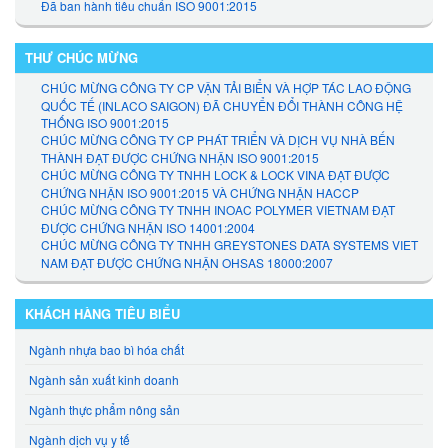
Đã ban hành tiêu chuẩn ISO 9001:2015
THƯ CHÚC MỪNG
CHÚC MỪNG CÔNG TY CP VẬN TẢI BIỂN VÀ HỢP TÁC LAO ĐỘNG
QUỐC TẾ (INLACO SAIGON) ĐÃ CHUYỂN ĐỔI THÀNH CÔNG HỆ
THỐNG ISO 9001:2015
CHÚC MỪNG CÔNG TY CP PHÁT TRIỂN VÀ DỊCH VỤ NHÀ BẾN
THÀNH ĐẠT ĐƯỢC CHỨNG NHẬN ISO 9001:2015
CHÚC MỪNG CÔNG TY TNHH LOCK & LOCK VINA ĐẠT ĐƯỢC
CHỨNG NHẬN ISO 9001:2015 VÀ CHỨNG NHẬN HACCP
CHÚC MỪNG CÔNG TY TNHH INOAC POLYMER VIETNAM ĐẠT
ĐƯỢC CHỨNG NHẬN ISO 14001:2004
CHÚC MỪNG CÔNG TY TNHH GREYSTONES DATA SYSTEMS VIET
NAM ĐẠT ĐƯỢC CHỨNG NHẬN OHSAS 18000:2007
KHÁCH HÀNG TIÊU BIỂU
Ngành nhựa bao bì hóa chất
Ngành sản xuất kinh doanh
Ngành thực phẩm nông sản
Ngành dịch vụ y tế