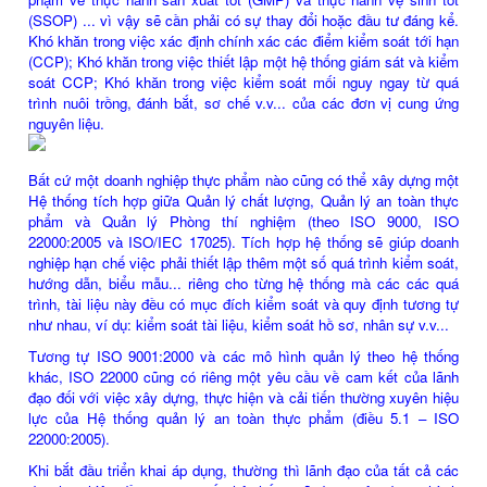
(SSOP) ... vì vậy sẽ cần phải có sự thay đổi hoặc đầu tư đáng kể.
Khó khăn trong việc xác định chính xác các điểm kiểm soát tới hạn
(CCP); Khó khăn trong việc thiết lập một hệ thống giám sát và kiểm
soát CCP; Khó khăn trong việc kiểm soát mối nguy ngay từ quá
trình nuôi trồng, đánh bắt, sơ chế v.v... của các đơn vị cung ứng
nguyên liệu.
Bất cứ một doanh nghiệp thực phẩm nào cũng có thể xây dựng một
Hệ thống tích hợp giữa Quản lý chất lượng, Quản lý an toàn thực
phẩm và Quản lý Phòng thí nghiệm (theo ISO 9000, ISO
22000:2005 và ISO/IEC 17025). Tích hợp hệ thống sẽ giúp doanh
nghiệp hạn chế việc phải thiết lập thêm một số quá trình kiểm soát,
hướng dẫn, biểu mẫu... riêng cho từng hệ thống mà các các quá
trình, tài liệu này đều có mục đích kiểm soát và quy định tương tự
như nhau, ví dụ: kiểm soát tài liệu, kiểm soát hồ sơ, nhân sự v.v...
Tương tự ISO 9001:2000 và các mô hình quản lý theo hệ thống
khác, ISO 22000 cũng có riêng một yêu cầu về cam kết của lãnh
đạo đối với việc xây dựng, thực hiện và cải tiến thường xuyên hiệu
lực của Hệ thống quản lý an toàn thực phẩm (điều 5.1 – ISO
22000:2005).
Khi bắt đầu triển khai áp dụng, thường thì lãnh đạo của tất cả các