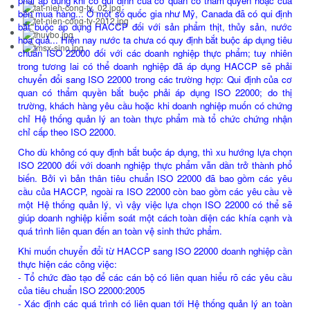
phải áp dụng khi có qui định của cơ quan có thẩm quyền hoặc của
bên mua hàng... Ở một số quốc gia như Mỹ, Canada đã có qui định
bắt buộc áp dụng HACCP đối với sản phẩm thịt, thủy sản, nước
hoa quả... Hiện nay nước ta chưa có quy định bắt buộc áp dụng tiêu
chuẩn ISO 22000 đối với các doanh nghiệp thực phẩm; tuy nhiên
trong tương lai có thể doanh nghiệp đã áp dụng HACCP sẽ phải
chuyển đổi sang ISO 22000 trong các trường hợp: Qui định của cơ
quan có thẩm quyền bắt buộc phải áp dụng ISO 22000; do thị
trường, khách hàng yêu cầu hoặc khi doanh nghiệp muốn có chứng
chỉ Hệ thống quản lý an toàn thực phẩm mà tổ chức chứng nhận
chỉ cấp theo ISO 22000.
Cho dù không có quy định bắt buộc áp dụng, thì xu hướng lựa chọn
ISO 22000 đối với doanh nghiệp thực phẩm vẫn dần trở thành phổ
biến. Bởi vì bản thân tiêu chuẩn ISO 22000 đã bao gồm các yêu
cầu của HACCP, ngoài ra ISO 22000 còn bao gồm các yêu cầu về
một Hệ thống quản lý, vì vậy việc lựa chọn ISO 22000 có thể sẽ
giúp doanh nghiệp kiểm soát một cách toàn diện các khía cạnh và
quá trình liên quan đến an toàn vệ sinh thức phẩm.
Khi muốn chuyển đổi từ HACCP sang ISO 22000 doanh nghiệp cần
thực hiện các công việc:
- Tổ chức đào tạo để các cán bộ có liên quan hiểu rõ các yêu cầu
của tiêu chuẩn ISO 22000:2005
- Xác định các quá trình có liên quan tới Hệ thống quản lý an toàn